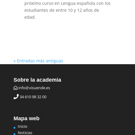
próximo curso en Lengua española con los
estudiantes de entre 10 y 12 años de
edad.
« Entradas más antiguas
Sobre la academia
info@visuende.es
34 610 98 32 00
Mapa web
Inicio
Noticias