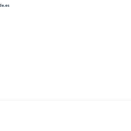
de.es
izar
|
0 Comentarios