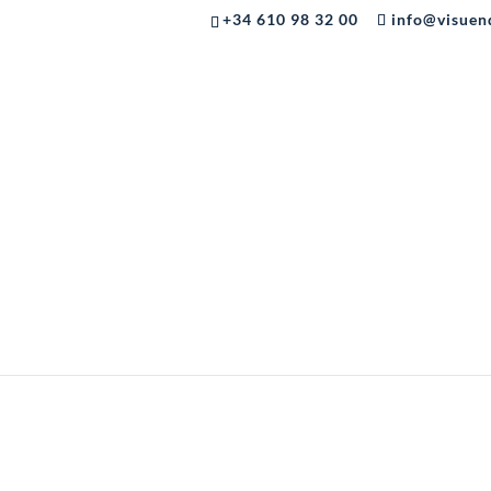
+34 610 98 32 00
info@visuen
Start Innova Day
por
Visuende
|
May 24, 2022
|
Sin categor