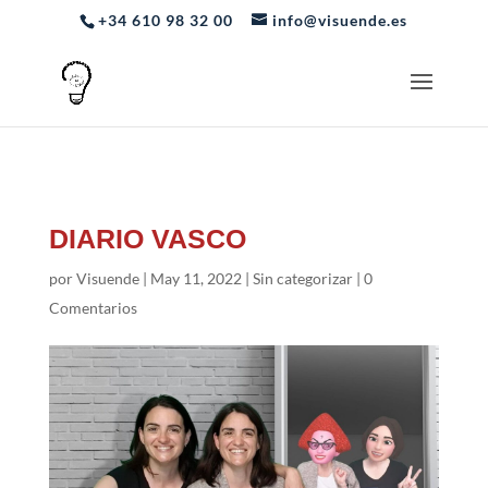
+34 610 98 32 00
info@visuende.es
DIARIO VASCO
por
Visuende
|
May 11, 2022
|
Sin categorizar
|
0
Comentarios