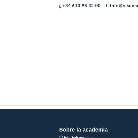
+34 610 98 32 00
info@visuen
Errores más com
por
Visuende
|
Jun 23, 2022
|
0 Comentar
Este contenido está restringid
Sobre la academia
info@visuende.es