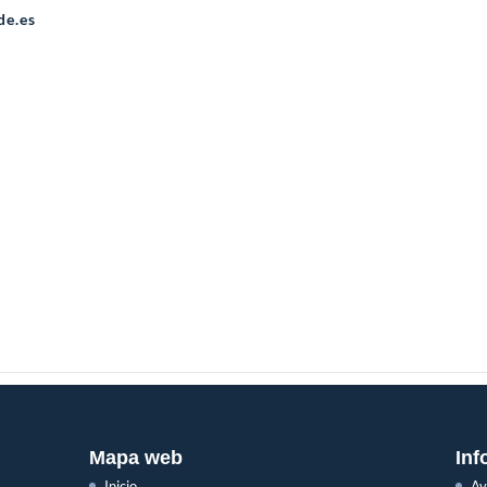
de.es
unes
ios
o a suscriptores
Mapa web
Inf
Inicio
Av