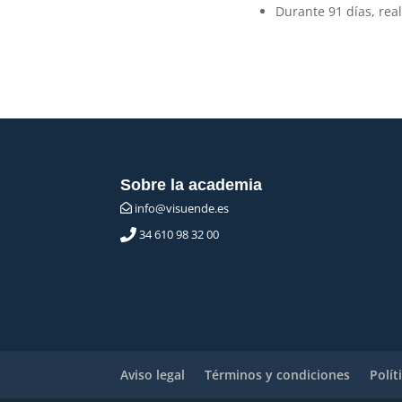
Durante 91 días, real
Sobre la academia
info@visuende.es
34 610 98 32 00
Aviso legal
Términos y condiciones
Polít