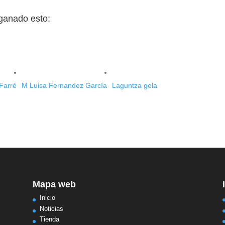
ganado esto:
Farré
M Luisa Fernandez García
Laguntza gela
Mapa web
Inicio
Noticias
Tienda