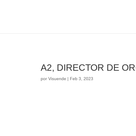
info@visuende.es
+34 610 98 32 00
A2, DIRECTOR DE O
por
Visuende
|
Feb 3, 2023