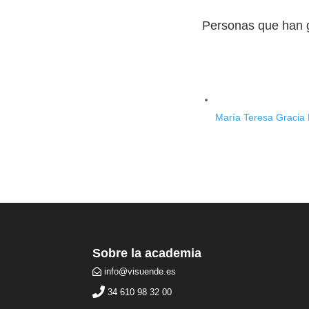
Personas que han 
María Teresa Gracia 
Sobre la academia
info@visuende.es
34 610 98 32 00