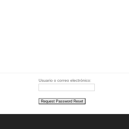
info@visuende.es
+34 610 98 32 00
Tu membresía
Usuario o correo electrónico: