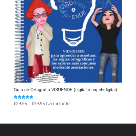
Guía de Ortografía VISUENDE (digital o papel+digital)
€
29,95
–
€
39,95
Iva incluido
Valorado
con
5.00
de 5